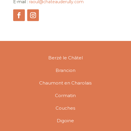
E-mail :
raoul@chateauderully.com
Berzé le Châtel
Brancion
Chaumont en Charolais
Cormatin
Couches
Digoine